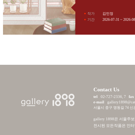
작가
김민정
기간
2026-07-31 ~ 2026-0
Contact Us
tel
02-727-2336, 7
fax
e-mail
gallery1898@cath
서울시 중구 명동길 74 신관
gallery 1898은 
전시된 모든작품은 인터넷 