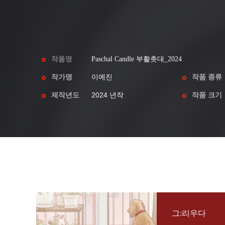
작품명
Paschal Candle 부활촛대_2024
작가명
이예진
작품 종류
제작년도
2024 년작
작품 크기
그:리우다