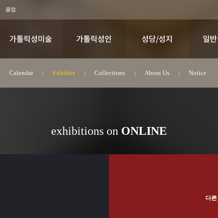
클럽
Calendar
Exhibits
Collections
About Us
Notice
exhibitions on
ONLINE
다른