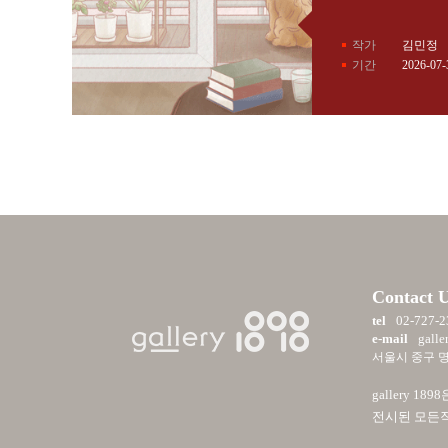
작가
김민정
기간
2026-07-
Contact 
tel
02-727-2
e-mail
galle
서울시 중구 명동
gallery
전시된 모든작