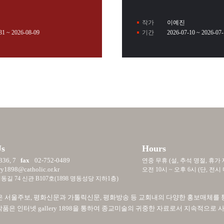
작가
이예진
31 ~ 2026-08-09
기간
2026-07-10 ~ 2026-07
Us
Hours
336, 7
fax
02-752-0489
연중 무휴 (설, 추석 명절, 휴가 
ry1898@catholic.or.kr
오전 10시 ~ 오후 6시 (단, 
길 74 신관 B107호(1898 명동성당 지하1층)
 1898은 서울주보, 평화신문과 가톨릭신문, 평화방송 등 교회내의 다양한 홍보매체
품은 인터넷 gallery 1898을 통하여 종교미술의 귀중한 자료로서 지속적으로 