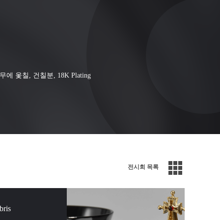
, 나무에 옻칠, 건칠분, 18K Plating
전시회 목록
ris