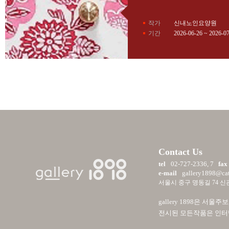
작가
신내노인요양원
기간
2026-06-26 ~ 2026-0
Contact Us
tel
02-727-2336, 7
fax
e-mail
gallery1898@cath
서울시 중구 명동길 74 신관
gallery 1898은 
전시된 모든작품은 인터넷 