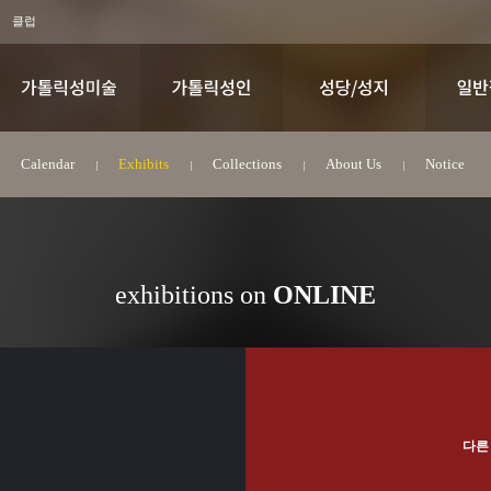
클럽
Calendar
Exhibits
Collections
About Us
Notice
exhibitions on
ONLINE
다른