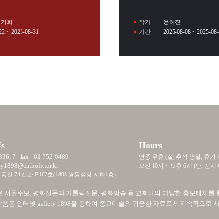
술가회
작가
용하진
22 ~ 2025-08-31
기간
2025-08-08 ~ 2025-08
Us
Hours
336, 7
fax
02-752-0489
연중 무휴 (설, 추석 명절, 휴가 
ry1898@catholic.or.kr
오전 10시 ~ 오후 6시 (단, 
길 74 신관 B107호(1898 명동성당 지하1층)
 1898은 서울주보, 평화신문과 가톨릭신문, 평화방송 등 교회내의 다양한 홍보매체
품은 인터넷 gallery 1898을 통하여 종교미술의 귀중한 자료로서 지속적으로 