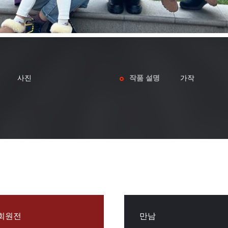
사진
작품 설명
가작
회원전
만남