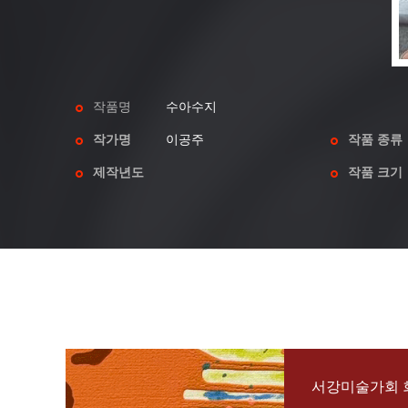
작품명
수아수지
작가명
이공주
작품 종류
제작년도
작품 크기
서강미술가회 