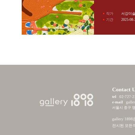
작가
서강미
기간
2025-08-
Contact 
tel
02-727-2
e-mail
galle
서울시 중구 명동
gallery
전시된 모든작