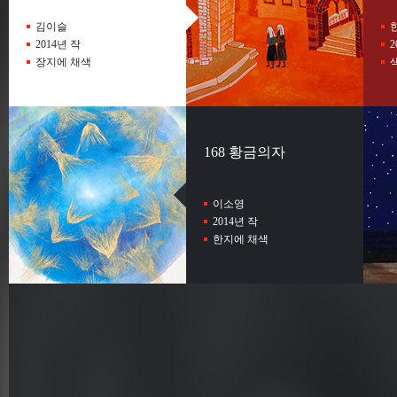
김이슬
2014년 작
2
장지에 채색
168 황금의자
이소영
2014년 작
한지에 채색