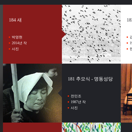
184 새
1
박영현
2014년 작
1
사진
181 추모식 - 명동성당
전민조
1987년 작
사진