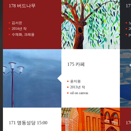
178 버드나무
1
김서은
2014년 작
2
수채화, 크레용
p
175 카페
윤지원
2013년 작
oil on canvas
171 명동성당 15:00
1